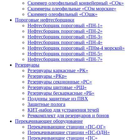
Скиммер олеофильный конвейерный «СОк»
Скиммеры олеофильные «СОм морские»
Скиммер олеофильный «СОшк»
Пороговые нефтесборщики
Нефтесборщик пороговый «ПН-1»
Нефтесборщик пороговый «ПН-2»
Нефтесборщик пороговый «ПН-3»
Нефтесборщик пороговый «ПН-4»
Нефтесборщик пороговый «ПНм-4 морской»
Нефтесборщик пороговый «ПН-5»
Нефтесборщик пороговый «ПН-7»
Резервуары
Резервуары каркасные «РК»
Резервуары «РКр»
Резервуары секционные «РС»
Резервуары щитовые «РЩ»
Резервуары бескаркасные «РБ»
Поддоны защитные из ПВХ
Защитные полога
КИТ-набор для устранения течей
Ремкомплект для резервуаров и бонов
Перекачивающее оборудование
Перекачивающие станции «ПС-ОГ»
Перекачивающие станции «ПС-ОДН»
Перекачивающие станции «ПС»