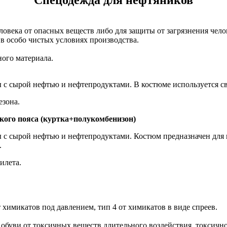
ловека от опасных веществ либо для защиты от загрязнения чел
в особо чистых условиях производства.
ого материала.
с сырой нефтью и нефтепродуктами. В костюме используется с
езона.
ского пояса (куртка+полукомбенизон)
с сырой нефтью и нефтепродуктами. Костюм предназначен для и
.
илета.
химикатов под давлением, тип 4 от химикатов в виде спреев.
обуви от токсичных веществ длительного воздействия, токсично