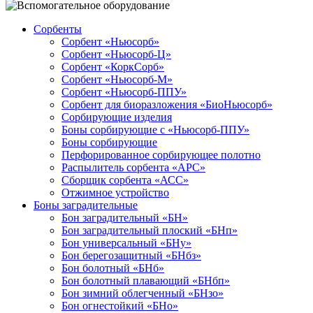
Сорбенты
Сорбент «Ньюсорб»
Сорбент «Ньюсорб-Ц»
Сорбент «КоркСорб»
Сорбент «Ньюсорб-М»
Сорбент «Ньюсорб-ППУ»
Сорбент для биоразложения «БиоНьюсорб»
Сорбирующие изделия
Боны сорбирующие с «Ньюсорб-ППУ»
Боны сорбирующие
Перфорированное сорбирующее полотно
Распылитель сорбента «АРС»
Сборщик сорбента «АСС»
Отжимное устройство
Боны заградительные
Бон заградительный «БН»
Бон заградительный плоский «БНп»
Бон универсальный «БНу»
Бон берегозащитный «БНбз»
Бон болотный «БНб»
Бон болотный плавающий «БНбп»
Бон зимний облегченный «БНзо»
Бон огнестойкий «БНо»