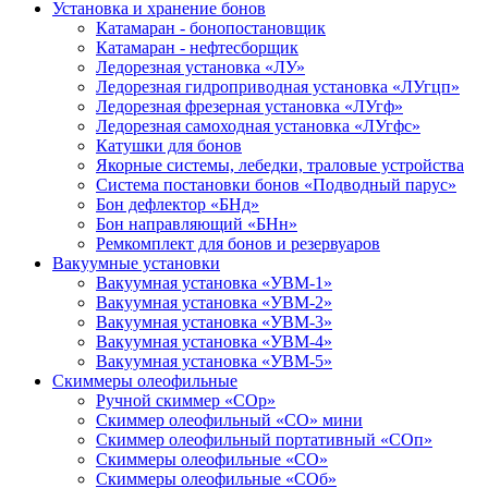
Установка и хранение бонов
Катамаран - бонопостановщик
Катамаран - нефтесборщик
Ледорезная установка «ЛУ»
Ледорезная гидроприводная установка «ЛУгцп»
Ледорезная фрезерная установка «ЛУгф»
Ледорезная самоходная установка «ЛУгфс»
Катушки для бонов
Якорные системы, лебедки, траловые устройства
Система постановки бонов «Подводный парус»
Бон дефлектор «БНд»
Бон направляющий «БНн»
Ремкомплект для бонов и резервуаров
Вакуумные установки
Вакуумная установка «УВМ-1»
Вакуумная установка «УВМ-2»
Вакуумная установка «УВМ-3»
Вакуумная установка «УВМ-4»
Вакуумная установка «УВМ-5»
Скиммеры олеофильные
Ручной скиммер «СОр»
Скиммер олеофильный «СО» мини
Скиммер олеофильный портативный «СОп»
Скиммеры олеофильные «СО»
Скиммеры олеофильные «СОб»