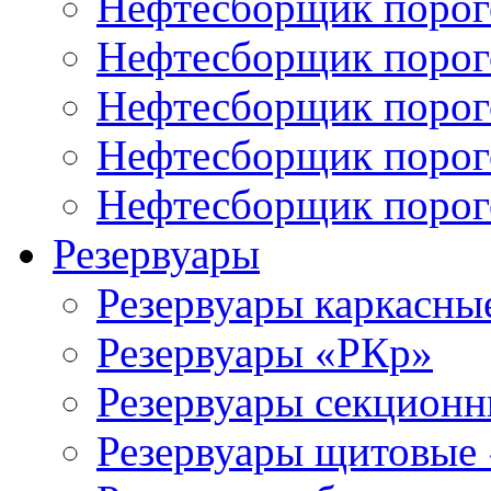
Нефтесборщик поро
Нефтесборщик поро
Нефтесборщик порог
Нефтесборщик поро
Нефтесборщик поро
Резервуары
Резервуары каркасны
Резервуары «РКр»
Резервуары секцион
Резервуары щитовые