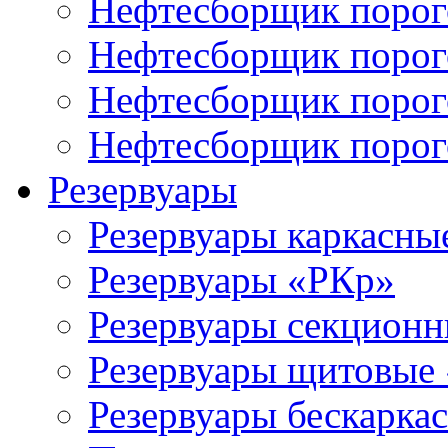
Нефтесборщик поро
Нефтесборщик порог
Нефтесборщик поро
Нефтесборщик поро
Резервуары
Резервуары каркасны
Резервуары «РКр»
Резервуары секцион
Резервуары щитовые
Резервуары бескарка