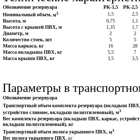
Обозначение резервуара
РК-1,5
РК-2,5
3
1,5
2,5
Номинальный объем,
м
Высота, м
0,75
1,1
Высота с крышей ПВХ, м
1,35
1,7
Диаметр, м
2
2
Количество стоек, шт
5
5
Масса каркаса, кг
16
28
Масса вкладыша ПВХ, кг
5,5
7
Масса крыши ПВХ, кг
3,5
3,5
Параметры в транспортно
Обозначение резервуара
Транспортный объем
комплекта резервуара (вкладыш ПВХ,
3
устройство сливное,
вкладыш полиэтиленовый),
м
Вес комплекта резервуара
(вкладыш ПВХ, каркас, устройст
вкладыш полиэтиленовый)
, кг
3
Транспортный объем полога укрывного ПВХ,
м
Вес полога укрывного ПВХ
, кг