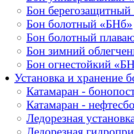
Бон берегозащитный
Бон болотный «БНб»
Бон болотный плава
Бон зимний облегче
Бон огнестойкий «Б
Установка и хранение б
Катамаран - бонопос
Катамаран - нефтесб
Ледорезная установк
Ледорезная гидропри