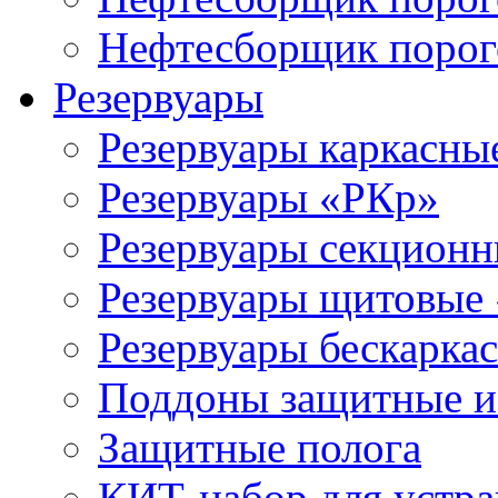
Нефтесборщик поро
Резервуары
Резервуары каркасны
Резервуары «РКр»
Резервуары секцион
Резервуары щитовые
Резервуары бескарка
Поддоны защитные 
Защитные полога
КИТ-набор для устра